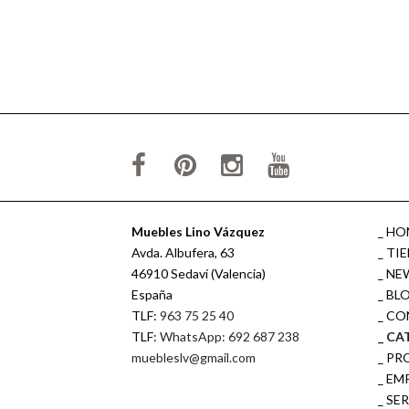
Muebles Lino Vázquez
HO
Avda. Albufera, 63
TI
46910 Sedaví (Valencia)
NE
España
BL
TLF:
963 75 25 40
CO
TLF:
WhatsApp: 692 687 238
CA
muebleslv@gmail.com
PR
EM
SE