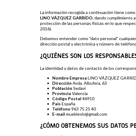
La información recogida a continuación tiene como o
LINO VÁZQUEZ GARRIDO
, dando cumplimiento a
protección de las personas físicas en lo que respec
2016).
Debemos entender como "dato personal" cualquier in
dirección postal y electrónica y número de teléfono
¿QUIÉNES SON LOS RESPONSABLE
La identidad y datos de contacto de los correspon
Nombre Empresa
LINO VÁZQUEZ GARRI
Dirección
Avda. Albufera, 63
Población
Sedaví
Provincia
Valencia
Código Postal
46910
Pais
España
Teléfono
963 75 25 40
E-mail
muebleslv@gmail.com
¿CÓMO OBTENEMOS SUS DATOS P