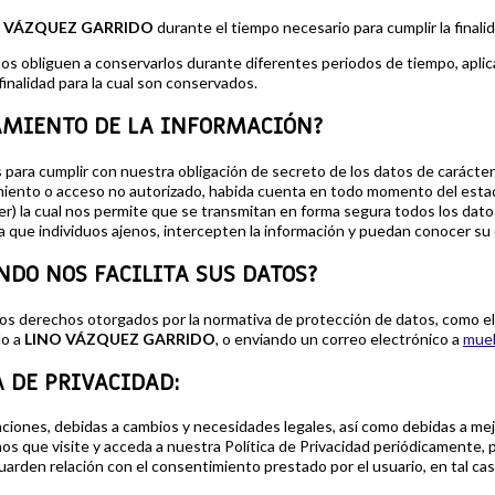
O VÁZQUEZ GARRIDO
durante el tiempo necesario para cumplir la finalid
e nos obliguen a conservarlos durante diferentes periodos de tiempo, apli
finalidad para la cual son conservados.
AMIENTO DE LA INFORMACIÓN?
para cumplir con nuestra obligación de secreto de los datos de carácter
tamiento o acceso no autorizado, habida cuenta en todo momento del estad
r) la cual nos permite que se transmitan en forma segura todos los datos
a que individuos ajenos, intercepten la información y puedan conocer su
NDO NOS FACILITA SUS DATOS?
los derechos otorgados por la normativa de protección de datos, como el
do a
LINO VÁZQUEZ GARRIDO
, o enviando un correo electrónico a
mueb
 DE PRIVACIDAD:
zaciones, debidas a cambios y necesidades legales, así como debidas a mej
mos que visite y acceda a nuestra Política de Privacidad periódicamente,
arden relación con el consentimiento prestado por el usuario, en tal cas