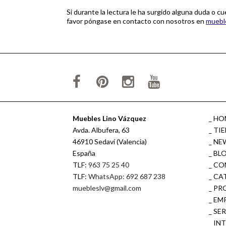
Si durante la lectura le ha surgido alguna duda o cu
favor póngase en contacto con nosotros en
muebl
Muebles Lino Vázquez
HO
Avda. Albufera, 63
TI
46910 Sedaví (Valencia)
NE
España
BL
TLF:
963 75 25 40
CO
TLF:
WhatsApp: 692 687 238
CA
muebleslv@gmail.com
PR
EM
SE
IN