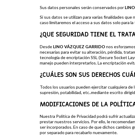
Sus datos personales serán conservados por
LIN
Si sus datos se utilizan para varias finalidades qu
caso limitaremos el acceso a sus datos solo para la 
¿QUE SEGURIDAD TIENE EL TRAT
Desde
LINO VÁZQUEZ GARRIDO
nos esforzamos 
necesarias para evitar su alteración, pérdida, tra
tecnología de encriptación SSL (Secure Socket Laye
manejo pueden interpretarlos. La encriptación evit
¿CUÁLES SON SUS DERECHOS CUÁ
Todos los usuarios pueden ejercitar cualquiera de 
supresión, potabilidad, etc..mediante escrito dirigi
MODIFICACIONES DE LA POLÍTICA
Nuestra Política de Privacidad podrá sufrir actuali
prestar nuestros servicios. Por ello, le recomenda
ser incorporados. En caso de que dichos cambios gu
por separado para recabarlo nuevamente.