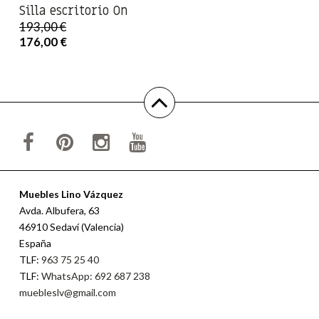
Silla escritorio On
193,00 €
176,00 €
Muebles Lino Vázquez
Avda. Albufera, 63
46910 Sedaví (Valencia)
España
TLF:
963 75 25 40
TLF:
WhatsApp: 692 687 238
muebleslv@gmail.com