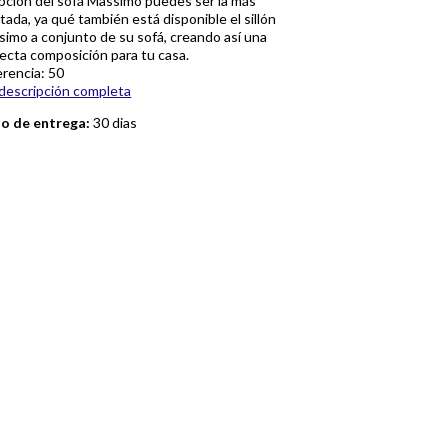
pción del sofá Massimo puedes ser la más
tada, ya qué también está disponible el sillón
imo a conjunto de su sofá, creando así una
ecta composición para tu casa.
rencia: 50
descripción completa
zo de entrega:
30 dias