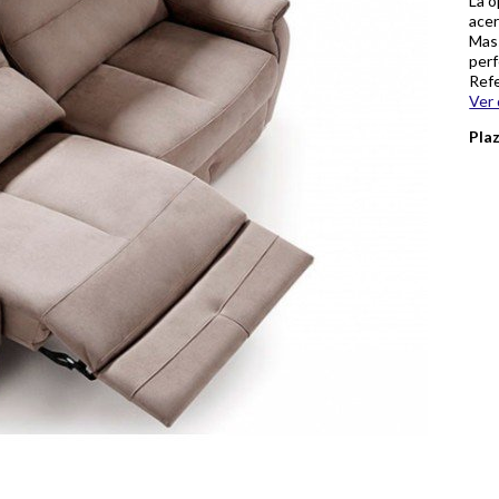
La o
acer
Mass
perf
Refe
Ver 
Pla