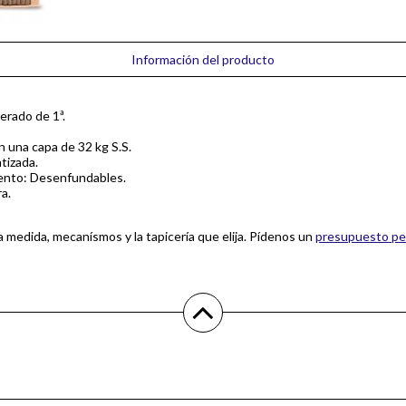
Información del producto
erado de 1ª.
 una capa de 32 kg S.S.
tizada.
iento: Desenfundables.
a.
la medida, mecanísmos y la tapicería que elija. Pídenos un
presupuesto pe