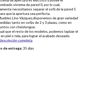
istema de apertura es eléctrico y posee el
minado sistema de pared 0, por lo cual,
amente necesitamos separar el sofá de la pared 5
ara que la apertura sea perfecta.
Muebles Lino Vázquez,disponemos de gran variedad
edidas tanto en sofás de 2 y 3 plazas, como en
untos con cheislongue.
gual que el resto de los modelos, podemos tapizar el
 en piel o tela, para lograr el acabado deseado.
descripción completa
zo de entrega:
35 días