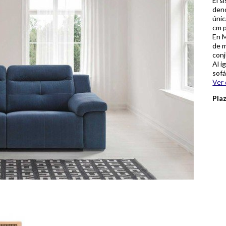
El s
deno
únic
cm p
En 
de m
conj
Al i
sofá
Ver 
Pla