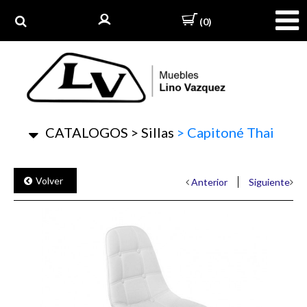
(0)
CATALOGOS
>
Sillas
>
Capitoné Thai
Volver
Anterior
Siguiente