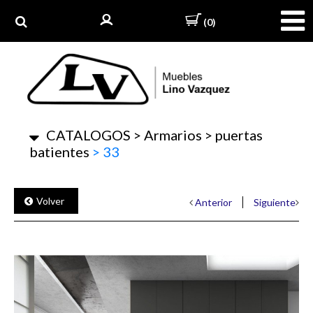
(0)
CATALOGOS
>
Armarios
>
puertas
batientes
>
33
Volver
Anterior
Siguiente