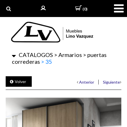
(0)
CATALOGOS
>
Armarios
>
puertas
correderas
>
35
Volver
Anterior
Siguiente