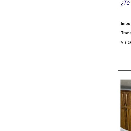
¿Te
Impo
Trae 
Visit