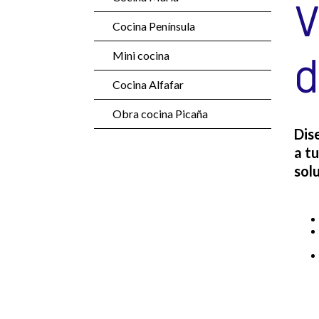
V
Cocina Península
Mini cocina
d
Cocina Alfafar
Obra cocina Picaña
Dis
a t
sol