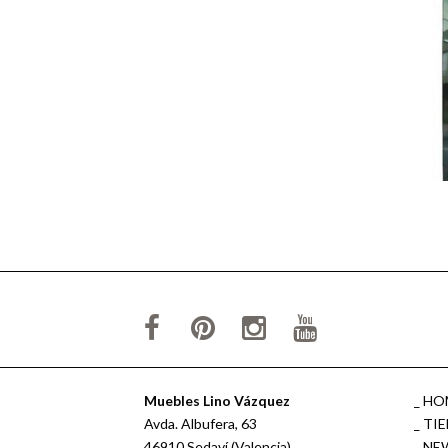
Muebles Lino Vázquez
HO
Avda. Albufera, 63
TI
46910 Sedaví (Valencia)
NE