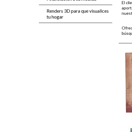
El cl
aport
Renders 3D para que visualices
nuest
tu hogar
Ofrec
búsqu