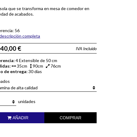
sola que se transforma en mesa de comedor en
edad de acabados.
rencia: 56
descripción completa
040,00 €
IVA Incluido
erencia:
4 Extensible de 50 cm
idas:
35cm
90cm
76cm
zo de entrega:
30 días
bados
mina de alta calidad
unidades
AÑADIR
COMPRAR