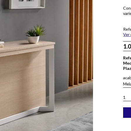
Con
vari
Refe
Ver 
1.
Ref
Med
Pla
aca
Mela
1