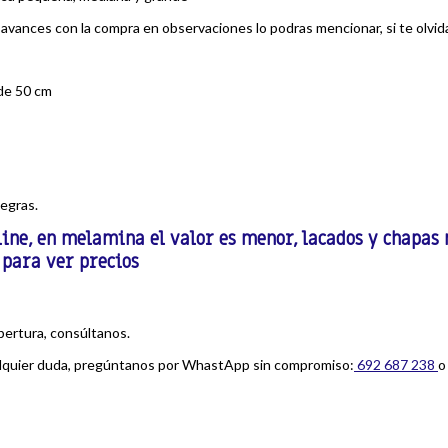
avances con la compra en observaciones lo podras mencionar, si te olvi
 de 50 cm
negras.
line, en melamina el valor es menor, lacados y chapas
 para ver precios
apertura, consúltanos.
ualquier duda, pregúntanos por WhastApp sin compromiso:
692 687 238
o