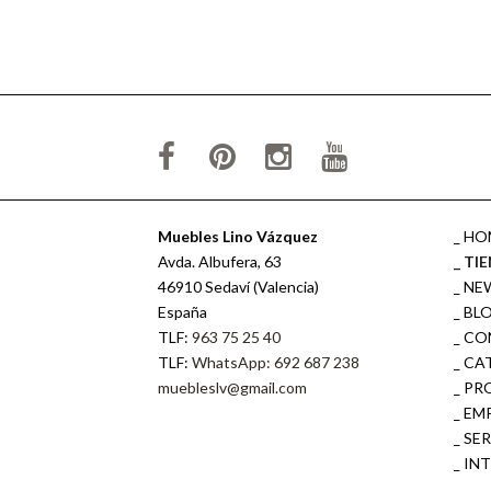
Muebles Lino Vázquez
HO
Avda. Albufera, 63
TI
46910 Sedaví (Valencia)
NE
España
BL
TLF:
963 75 25 40
CO
TLF:
WhatsApp: 692 687 238
CA
muebleslv@gmail.com
PR
EM
SE
IN