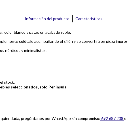
Información del producto
Características
, color blanco y patas en acabado roble.
plemente colócalo acompañando el sillón y se convertirá en pieza impresc
os nórdicos y minimalistas.
l stock.
uebles seleccionados, solo Península
ualquier duda, pregúntanos por WhastApp sin compromiso:
692 687 238
o