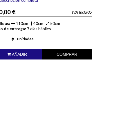
descripción completa
0,00 €
IVA Incluido
idas:
110cm
40cm
50cm
zo de entrega:
7 días hábiles
unidades
AÑADIR
COMPRAR