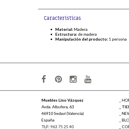
Características
Material:
Madera
Estructura:
de madera
Manipulación del producto:
1 persona
Muebles Lino Vázquez
HO
Avda. Albufera, 63
TI
46910 Sedaví (Valencia)
NE
España
BL
TLF:
963 75 25 40
CO