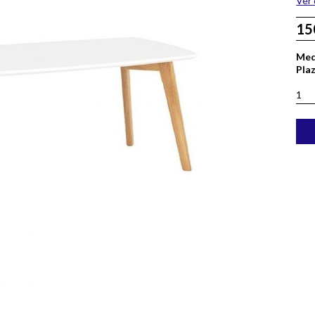
Ver 
15
Med
Pla
1