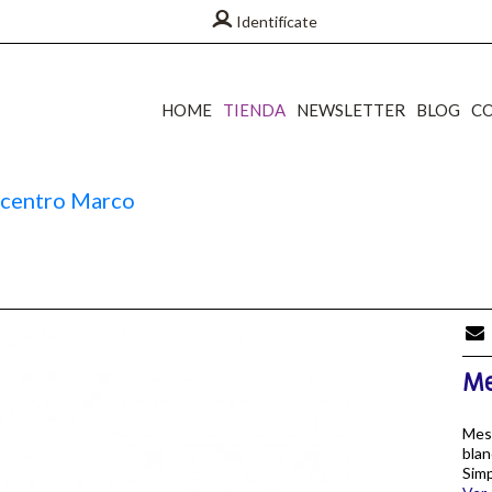
Identifícate
HOME
TIENDA
NEWSLETTER
BLOG
C
centro Marco
Me
Mesa
blan
Simp