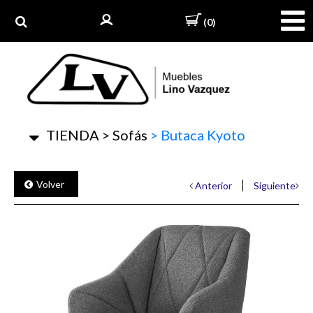
(0)
TIENDA
>
Sofás
>
Butaca Kyoto
Volver
Anterior
Siguiente