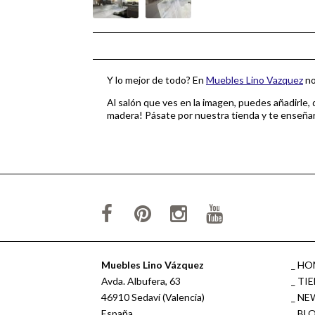
Y lo mejor de todo? En
Muebles Lino Vazquez
no
Al salón que ves en la imagen, puedes añadirle
madera! Pásate por nuestra tienda y te enseñar
Muebles Lino Vázquez
HO
Avda. Albufera, 63
TI
46910 Sedaví (Valencia)
NE
España
BL