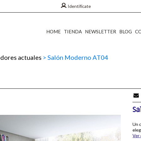
Identifícate
HOME
TIENDA
NEWSLETTER
BLOG
C
ores actuales
>
Salón Moderno AT04
Sa
Un c
ele
Ver 