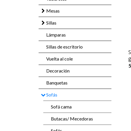
Mesas
Sillas
Lámparas
Sillas de escritorio
S
Vuelta al cole
g
5
Decoración
Banquetas
Sofás
Sofá cama
Butacas/ Mecedoras
Sofás