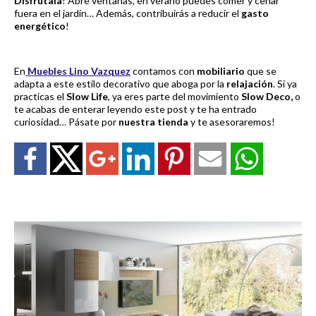
Disfrútala
! Abre ventanas, en verano puedes comer y cenar
fuera en el jardín… Además, contribuirás a reducir el
gasto
energético
!
En
Muebles Lino Vazquez
contamos con
mobiliario
que se
adapta a este estilo decorativo que aboga por la
relajación
. Si ya
practicas el
Slow Life
, ya eres parte del movimiento
Slow Deco,
o
te acabas de enterar leyendo este post y te ha entrado
curiosidad… Pásate por
nuestra tienda
y te asesoraremos!