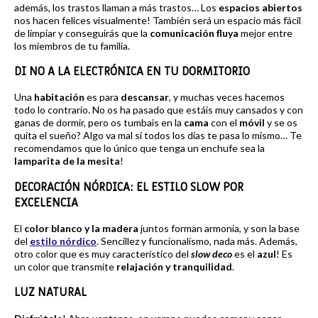
además, los trastos llaman a más trastos… Los
espacios abiertos
nos hacen felices visualmente! También será un espacio más fácil
de limpiar y conseguirás que la
comunicación fluya
mejor entre
los miembros de tu familia.
DI NO A LA ELECTRÓNICA EN TU DORMITORIO
Una
habitación
es para
descansar
, y muchas veces hacemos
todo lo contrario. No os ha pasado que estáis muy cansados y con
ganas de dormir, pero os tumbais en la
cama
con el
móvil
y se os
quita el sueño? Algo va mal si todos los días te pasa lo mismo… Te
recomendamos que lo único que tenga un enchufe sea la
lamparita de la mesita
!
DECORACIÓN NÓRDICA: EL ESTILO SLOW POR
EXCELENCIA
El
color blanco y la madera
juntos forman armonía, y son la base
del
estilo nórdico
. Sencillez y funcionalismo, nada más. Además,
otro color que es muy característico del
slow deco
es el
azul
! Es
un color que transmite
relajación y tranquilidad
.
LUZ NATURAL