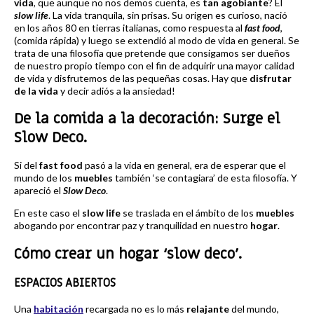
vida
, que aunque no nos demos cuenta, es
tan agobiante
? El
slow life
. La vida tranquila, sin prisas. Su origen es curioso, nació
en los años 80 en tierras italianas, como respuesta al
fast food
,
(comida rápida) y luego se extendió al modo de vida en general. Se
trata de una filosofía que pretende que consigamos ser dueños
de nuestro propio tiempo con el fin de adquirir una mayor calidad
de vida y disfrutemos de las pequeñas cosas. Hay que
disfrutar
de la vida
y decir adiós a la ansiedad!
De la comida a la decoración: Surge el
Slow Deco.
Si del
fast food
pasó a la vida en general, era de esperar que el
mundo de los
muebles
también ‘se contagiara’ de esta filosofía. Y
apareció el
Slow Deco
.
En este caso el
slow life
se traslada en el ámbito de los
muebles
abogando por encontrar paz y tranquilidad en nuestro
hogar
.
Cómo crear un hogar ‘slow deco’.
ESPACIOS ABIERTOS
Una
habitación
recargada no es lo más
relajante
del mundo,