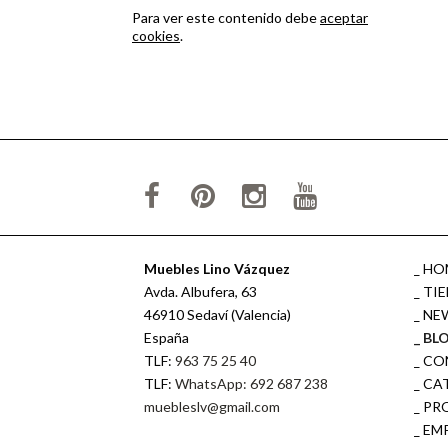
Para ver este contenido debe
aceptar
cookies
.
Muebles Lino Vázquez
HO
Avda. Albufera, 63
TI
46910 Sedaví (Valencia)
NE
España
BL
TLF:
963 75 25 40
CO
TLF:
WhatsApp: 692 687 238
CA
muebleslv@gmail.com
PR
EM