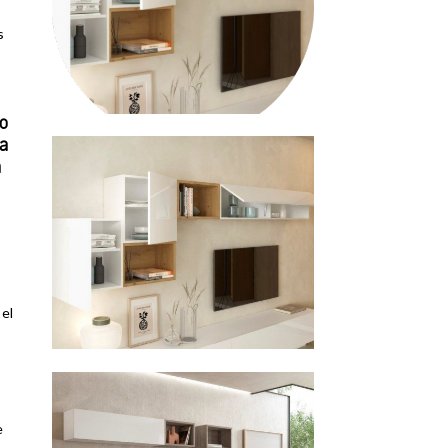
s
o
a
n
el
e