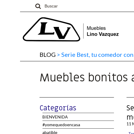
BLOG
>
Serie Best, tu comedor con 
Muebles bonitos 
Categorías
Se
mo
BIENVENIDA
11 
#yomequedoencasa
abatible
Te