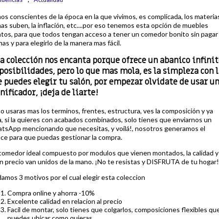
s conscientes de la época en la que vivimos, es complicada, los materia
as suben, la inflación, etc....por eso tenemos esta opción de muebles
atos, para que todos tengan acceso a tener un comedor bonito sin pagar
as y para elegirlo de la manera mas fácil.
a colección nos encanta porque ofrece un abanico infinit
posibilidades, pero lo que mas mola, es la simpleza con l
 puedes elegir tu salón, por empezar olvidate de usar u
nificador, ¡deja de liarte!
o usaras mas los terminos, frentes, estructura, ves la composición y ya
, si la quieres con acabados combinados, solo tienes que enviarnos un
tsApp mencionando que necesitas, y voilá!, nosotros generamos el
ace para que puedas gestionar la compra.
comedor ideal compuesto por modulos que vienen montados, la calidad y 
n precio van unidos de la mano. ¡No te resistas y DISFRUTA de tu hogar!
amos 3 motivos por el cual elegir esta coleccion
Compra online y ahorra -10%
Excelente calidad en relacion al precio
Facil de montar, solo tienes que colgarlos, composiciones flexibles qu
puedes ubicar como quieras.