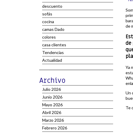
descuento
Somo
sofás
prim
bar
cocina
de m
camas Dado
Est
colores
de 
casa clientes
que
Tendencias
pla
Actualidad
Ya n
esta
Wha
Archivo
enl
Julio 2026
Un 
Junio 2026
bue
Mayo 2026
Te d
Abril 2026
Marzo 2026
Febrero 2026