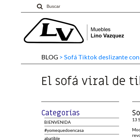
BLOG
>
Sofá Tiktok deslizante co
El sofá viral de 
Categorías
So
13 
BIENVENIDA
Mode
#yomequedoencasa
revo
abatible