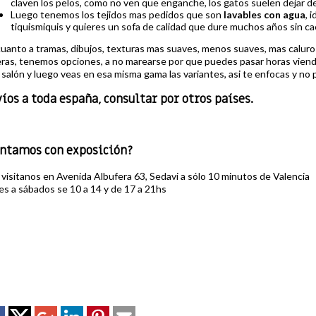
claven los pelos, como no ven que enganche, los gatos suelen dejar de
Luego tenemos los tejidos mas pedidos que son
lavables con agua
, 
tiquismiquis y quieres un sofa de calidad que dure muchos años sin ca
uanto a tramas, dibujos, texturas mas suaves, menos suaves, mas caluros
eras, tenemos opciones, a no marearse por que puedes pasar horas viendo
 salón y luego veas en esa misma gama las variantes, asi te enfocas y no 
íos a toda españa, consultar por otros países.
ontamos con exposición?
, visitanos en Avenida Albufera 63, Sedavi a sólo 10 minutos de Valencia
es a sábados se 10 a 14 y de 17 a 21hs