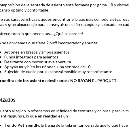
omposición de la sentada de asiento está formada por goma HR y viscoelá
canso óptimo y confortable.
re sus características puedes encontrar el brazo más cómodo sietsa, es
ras y gran almacenaje para conseguir un salón recogido y colocado en c
ofrece todo lo que necesitas… ¿Qué te parece?
o nos olvidemos que tiene 2 puff incorporador y apunta:
Arcones en brazos y ambos asientos
Funda integrada para asientos
Deslizante con motor, suave apertura
Apoyan muy bien los riñones, una sentada de 10
Sujeción de cuello por su cabezal movible muy reconfortante
 rueditas de los asientos deslizantes NO RAYAN EL PARQUET.
pizados
uanto al tejido lo ofrecemos en infinidad de texturas y colores, pero lo
 antirasguños, lo que en realidad es un
Tejido Petfriendly
, la trama de la tela en tan cerrada que lo que hac