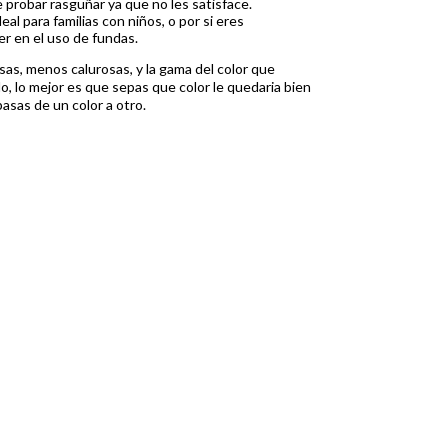
 probar rasguñar ya que no les satisface.
ideal para familias con niños, o por si eres
er en el uso de fundas.
as, menos calurosas, y la gama del color que
, lo mejor es que sepas que color le quedaria bien
pasas de un color a otro.