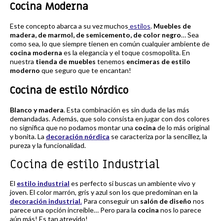
Cocina Moderna
Este concepto abarca a su vez muchos
estilos
.
Muebles de
madera, de marmol, de semicemento, de color negro
… Sea
como sea, lo que siempre tienen en común cualquier ambiente de
cocina moderna
es la elegancia y el toque cosmopolita. En
nuestra
tienda de muebles
tenemos
encimeras de estilo
moderno
que seguro que te encantan!
Cocina de estilo Nórdico
Blanco y madera
. Esta combinación es sin duda de las más
demandadas. Además, que solo consista en jugar con dos colores
no significa que no podamos montar una
cocina
de lo más original
y bonita. La
decoración nórdica
se caracteriza por la sencillez, la
pureza y la funcionalidad.
Cocina de estilo Industrial
El
estilo industrial
es perfecto si buscas un ambiente vivo y
joven. El color marrón, gris y azul son los que predominan en la
decoración industrial
.
Para conseguir un
salón de diseño
nos
parece una opción increíble… Pero para la
cocina
nos lo parece
aún más! Es tan atrevido!